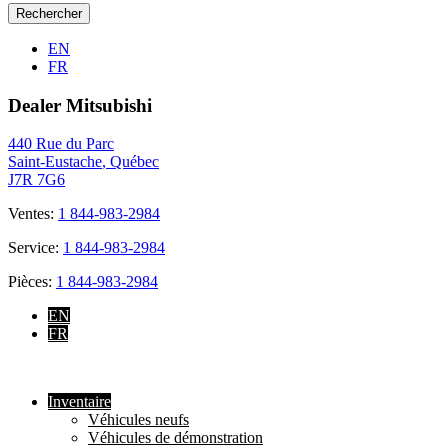
EN
FR
Dealer Mitsubishi
440 Rue du Parc
Saint-Eustache
,
Québec
J7R 7G6
Ventes:
1 844-983-2984
Service:
1 844-983-2984
Pièces:
1 844-983-2984
EN
FR
Inventaire
Véhicules neufs
Véhicules de démonstration