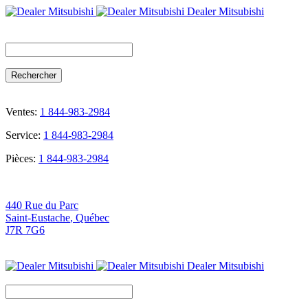
Dealer Mitsubishi
Search
for:
Ventes:
1 844-983-2984
Service:
1 844-983-2984
Pièces:
1 844-983-2984
440 Rue du Parc
Saint-Eustache
,
Québec
J7R 7G6
Dealer Mitsubishi
Search
for: