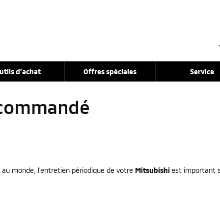
utils d’achat
Offres spéciales
Service
recommandé
 au monde, l’entretien périodique de votre
Mitsubishi
est important s