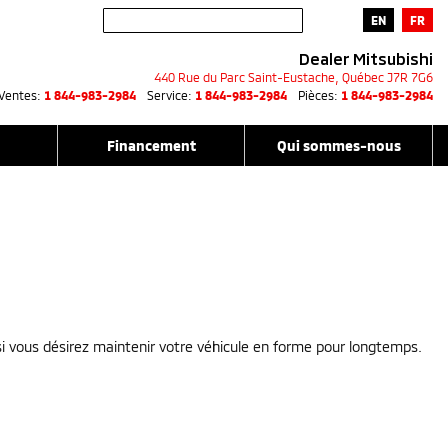
EN
FR
Dealer Mitsubishi
440 Rue du Parc
Saint-Eustache
,
Québec
J7R 7G6
Ventes:
1 844-983-2984
Service:
1 844-983-2984
Pièces:
1 844-983-2984
Financement
Qui sommes-nous
i vous désirez maintenir votre véhicule en forme pour longtemps.