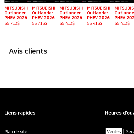
MITSUBISHI
MITSUBISHI
MITSUBISHI
MITSUBISHI
MITSUBIS
Outlander
Outlander
Outlander
Outlander
Outlande
PHEV 2026
PHEV 2026
PHEV 2026
PHEV 2026
PHEV 20
55 713
$
55 713
$
55 413
$
55 413
$
55 413
$
Avis clients
Liens rapides
Heures d’ou
Plan de site
Ventes
Ser