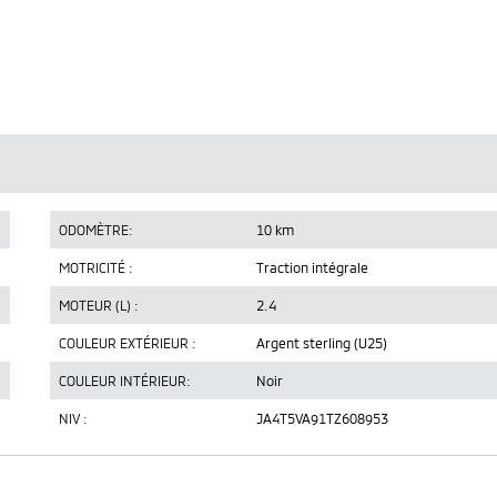
ODOMÈTRE:
10 km
MOTRICITÉ :
Traction intégrale
MOTEUR (L) :
2.4
COULEUR EXTÉRIEUR :
Argent sterling (U25)
COULEUR INTÉRIEUR:
Noir
NIV :
JA4T5VA91TZ608953