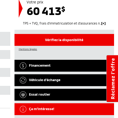
Votre prix
60 413
$
TPS + TVQ, frais d'immatriculation et d'assurances non inclus.
Vérifiez la disponibilité
Mentions légales
Réclamez l'offre
Financement
Véhicule d'échange
Essai routier
Ça m'intéresse!