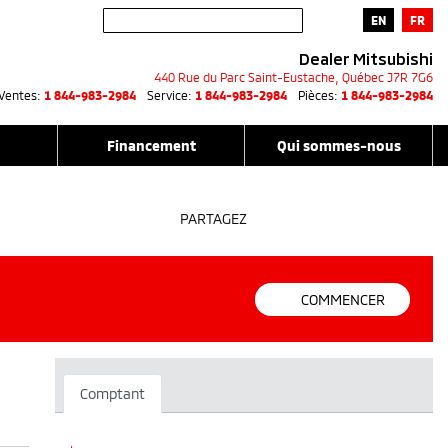
EN
FR
Dealer Mitsubishi
440 Rue du Parc
Saint-Eustache
,
Québec
J7R 7G6
Ventes:
1 844-983-2984
Service:
1 844-983-2984
Pièces:
1 844-983-2984
Financement
Qui sommes-nous
PARTAGEZ
COMMENCER
Comptant