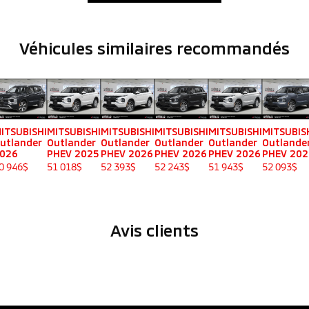
Véhicules similaires
recommandés
ITSUBISHI
MITSUBISHI
MITSUBISHI
MITSUBISHI
MITSUBISHI
MITSUBIS
utlander
Outlander
Outlander
Outlander
Outlander
Outlande
026
PHEV 2025
PHEV 2026
PHEV 2026
PHEV 2026
PHEV 202
0 946
$
51 018
$
52 393
$
52 243
$
51 943
$
52 093
$
Avis clients